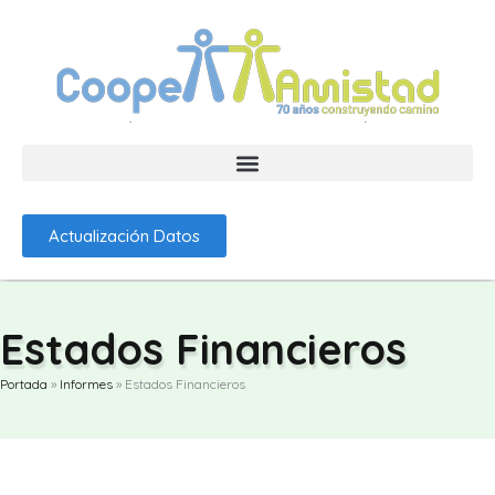
Omitir
e
ir
al
contenido
Actualización Datos
Estados Financieros
Portada
»
Informes
»
Estados Financieros